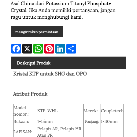
Asal China dari Potassium Titanyl Phosphate
Crystal. Jika Anda memiliki pertanyaan, jangan
ragu untuk menghubungi kami.
mengirimkan permintaan
Facebook
X
WhatsApp
Pinterest
LinkedIn
Share
Deskripsi Produk
Kristal KTP untuk SHG dan OPO
Atribut Produk
Model
KTP-WHL
Merek:
Coupletech
nomor.:
Bukaan:
1-15mm
1-30mm
Panjang:
Pelapis AR, Pelapis HR
LAPISAN:
Atau PR