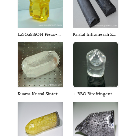
La3Ga5SiO14 Piezo-Electric Crystal LGS
Kristal Inframerah ZnGeP2 (ZGP)
Kuarsa Kristal Sintetis Tunggal
±-BBO Birefringent Crystal