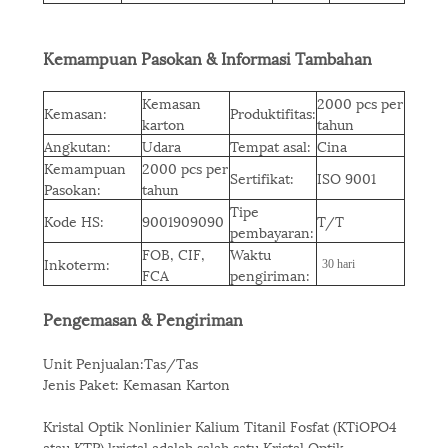
Kemampuan Pasokan & Informasi Tambahan
Kemasan
2000 pcs per
Kemasan:
Produktifitas:
karton
tahun
Angkutan:
Udara
Tempat asal:
Cina
Kemampuan
2000 pcs per
Sertifikat:
ISO 9001
Pasokan:
tahun
Tipe
Kode HS:
9001909090
T/T
pembayaran:
FOB, CIF,
Waktu
Inkoterm:
30 hari
FCA
pengiriman:
Pengemasan & Pengiriman
Unit Penjualan:Tas/Tas
Jenis Paket: Kemasan Karton
Kristal Optik Nonlinier Kalium Titanil Fosfat (KTiOPO4
atau KTP) kristal adalah salah satu Kristal Optik