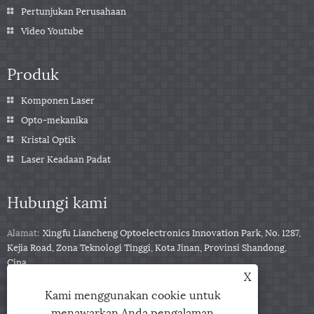
Pertunjukan Perusahaan
Video Youtube
Produk
Komponen Laser
Opto-mekanika
Kristal Optik
Laser Keadaan Padat
Hubungi kami
Alamat:
Xingfu Liancheng Optoelectronics Innovation Park, No. 1287,
Kejia Road, Zona Teknologi Tinggi, Kota Jinan, Provinsi Shandong,
Cina
X
Telp:
+86-531-88153122
Kami menggunakan cookie untuk
Telepon:
+86-13791139332
menawarkan Anda pengalaman