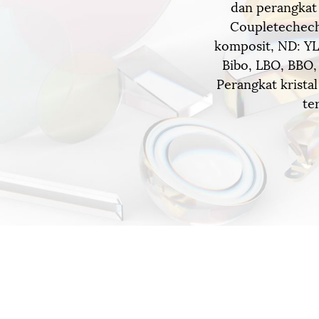
dan perangkat 
Coupletechech 
komposit, ND: YLF
Bibo, LBO, BBO,
Perangkat krist
te