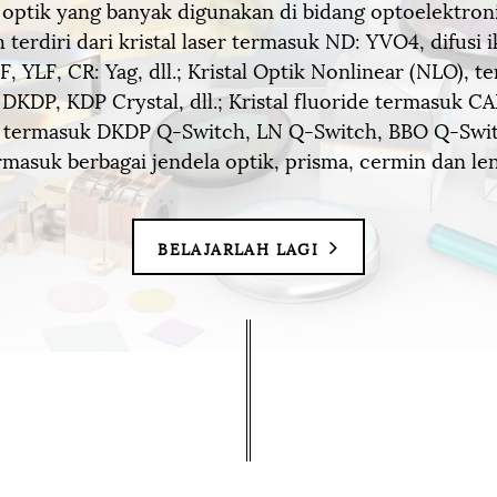
optik yang banyak digunakan di bidang optoelektroni
terdiri dari kristal laser termasuk ND: YVO4, difusi 
, YLF, CR: Yag, dll.; Kristal Optik Nonlinear (NLO), 
 DKDP, KDP Crystal, dll.; Kristal fluoride termasuk C
al termasuk DKDP Q-Switch, LN Q-Switch, BBO Q-Swit
rmasuk berbagai jendela optik, prisma, cermin dan len
BELAJARLAH LAGI