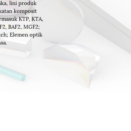
ka, lini produk
ikatan komposit
termasuk KTP, KTA,
AF2, BAF2, MGF2;
ch; Elemen optik
sa.